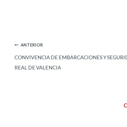
ANTERIOR
Navegación
CONVIVENCIA DE EMBARCACIONES Y SEGURI
REAL DE VALENCIA
de
entradas
C