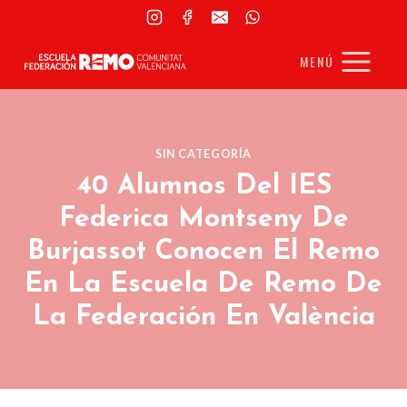
Saltar
al
MENÚ
contenido
SIN CATEGORÍA
40 Alumnos Del IES
Federica Montseny De
Burjassot Conocen El Remo
En La Escuela De Remo De
La Federación En València